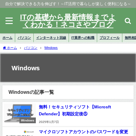
自分で解決できる力を伸ばす！～IT活用で暮らしが楽しく便利になる～
ITの基礎から最新情報までよ
くわかる！ネコさやブログ
ホーム
パソコン
インターネット回線
IT業界への転職
プロフィール
無料相
ホーム
パソコン
Windows
Windows
Windowsの記事一覧
無料！セキュリティソフト【Microsft
Defender】初期設定後⑤
Windows
2025年1月7日
マイクロソフトアカウントのパスワードを変更