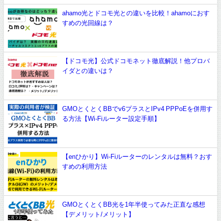
ahamo光とドコモ光との違いを比較！ahamoにおす
すめの光回線は？
【ドコモ光】公式ドコモネット徹底解説！他プロバ
イダとの違いは？
GMOとくとくBBでv6プラスとIPv4 PPPoEを併用す
る方法【Wi-Fiルーター設定手順】
【enひかり】Wi-Fiルーターのレンタルは無料？おす
すめの利用方法
GMOとくとくBB光を1年半使ってみた正直な感想
【デメリット/メリット】