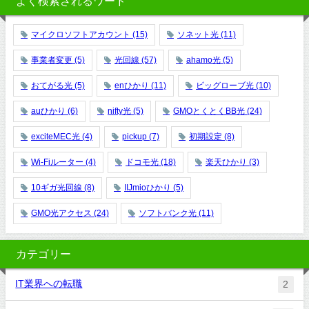
よく検索されるワード
マイクロソフトアカウント
(15)
ソネット光
(11)
事業者変更
(5)
光回線
(57)
ahamo光
(5)
おてがる光
(5)
enひかり
(11)
ビッグローブ光
(10)
auひかり
(6)
nifty光
(5)
GMOとくとくBB光
(24)
exciteMEC光
(4)
pickup
(7)
初期設定
(8)
Wi-Fiルーター
(4)
ドコモ光
(18)
楽天ひかり
(3)
10ギガ光回線
(8)
IIJmioひかり
(5)
GMO光アクセス
(24)
ソフトバンク光
(11)
カテゴリー
IT業界への転職
2