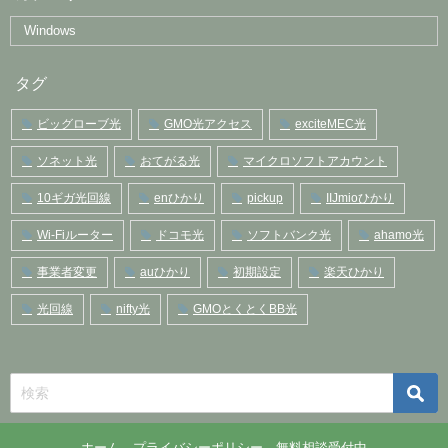
タグ
ビッグローブ光
GMO光アクセス
exciteMEC光
ソネット光
おてがる光
マイクロソフトアカウント
10ギガ光回線
enひかり
pickup
IIJmioひかり
Wi-Fiルーター
ドコモ光
ソフトバンク光
ahamo光
事業者変更
auひかり
初期設定
楽天ひかり
光回線
nifty光
GMOとくとくBB光
ホーム
プライバシーポリシー
無料相談受付中