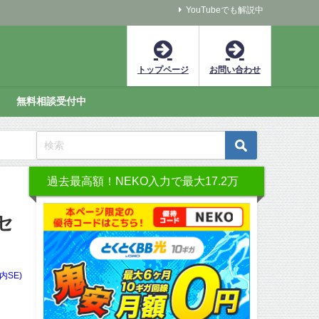
YouTubeでも解説中
トップページ
お問い合わせ
無料相談受付中
過去最高額！NEKO入力で最大17.2万
セ
内SE)