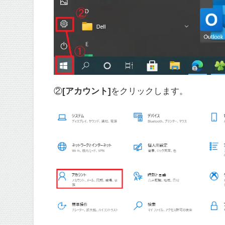
②
[アカウント]
をクリックします。