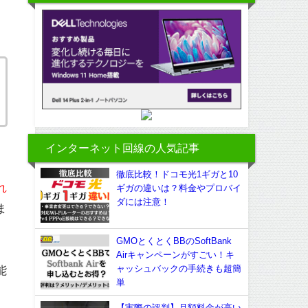
インターネット回線の人気記事
徹底比較！ドコモ光1ギガと10
れ
ギガの違いは？料金やプロバイ
ダには注意！
ま
GMOとくとくBBのSoftBank
Airキャンペーンがすごい！キ
能
ャッシュバックの手続きも超簡
単
【実際の評判】月額料金が高い