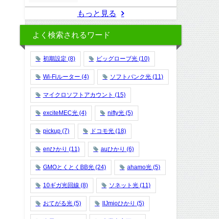
もっと見る
よく検索されるワード
初期設定
(8)
ビッグローブ光
(10)
Wi-Fiルーター
(4)
ソフトバンク光
(11)
マイクロソフトアカウント
(15)
exciteMEC光
(4)
nifty光
(5)
pickup
(7)
ドコモ光
(18)
enひかり
(11)
auひかり
(6)
GMOとくとくBB光
(24)
ahamo光
(5)
10ギガ光回線
(8)
ソネット光
(11)
おてがる光
(5)
IIJmioひかり
(5)