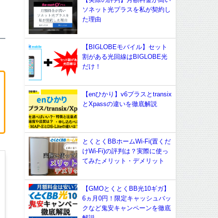
ソネット光プラスを私が契約し
た理由
【BIGLOBEモバイル】セット
割がある光回線はBIGLOBE光
だけ！
【enひかり】v6プラスとtransix
とXpassの違いを徹底解説
とくとくBBホームWi-Fi(置くだ
けWi-Fi)の評判は？実際に使っ
てみたメリット・デメリット
【GMOとくとくBB光10ギガ】
6ヵ月0円！限定キャッシュバッ
クなど鬼安キャンペーンを徹底
解説