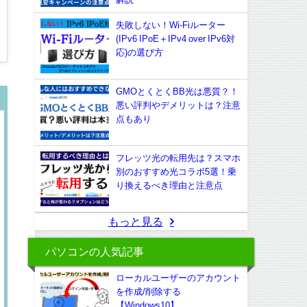
失敗しない！Wi-Fiルーター
(IPv6 IPoE＋IPv4 over IPv6対
応)の選び方
GMOとくとくBB光は悪質？！
悪い評判やデメリットは？注意
点もあり
フレッツ光の転用先は？スマホ
別のおすすめ光コラボ5選！乗
り換えるべき理由と注意点
もっと見る
パソコンの人気記事
ローカルユーザーのアカウント
を作成/削除する
【Windows10】