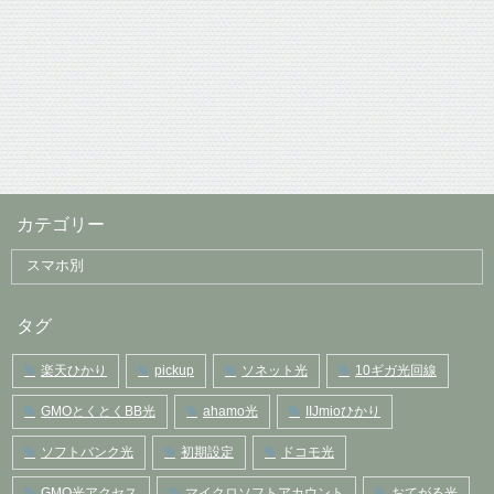
カテゴリー
タグ
楽天ひかり
pickup
ソネット光
10ギガ光回線
GMOとくとくBB光
ahamo光
IIJmioひかり
ソフトバンク光
初期設定
ドコモ光
GMO光アクセス
マイクロソフトアカウント
おてがる光