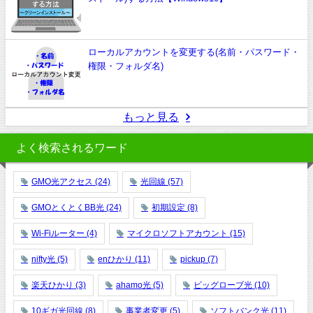
ローカルアカウントを変更する(名前・パスワード・
権限・フォルダ名)
もっと見る
よく検索されるワード
GMO光アクセス
(24)
光回線
(57)
GMOとくとくBB光
(24)
初期設定
(8)
Wi-Fiルーター
(4)
マイクロソフトアカウント
(15)
nifty光
(5)
enひかり
(11)
pickup
(7)
楽天ひかり
(3)
ahamo光
(5)
ビッグローブ光
(10)
10ギガ光回線
(8)
事業者変更
(5)
ソフトバンク光
(11)