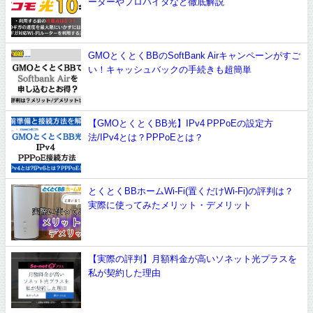
ーターやプロバイダなど徹底解説
GMOとくとくBBのSoftBank Airキャンペーンがすご
い！キャッシュバックの手続きも超簡単
【GMOとくとくBB光】IPv4 PPPoEの設定方
法/IPv4とは？PPPoEとは？
とくとくBBホームWi-Fi(置くだけWi-Fi)の評判は？
実際に使ってみたメリット・デメリット
【実際の評判】月額料金が高いソネット光プラスを
私が契約した理由