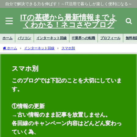
自分で解決できる力を伸ばす！～IT活用で暮らしが楽しく便利になる～
ITの基礎から最新情報までよ
くわかる！ネコさやブログ
ホーム
パソコン
インターネット回線
IT業界への転職
プロフィール
無料相
ホーム
インターネット回線
スマホ別
スマホ別
このブログでは下記のことを大切にしていま
す。
①情報の更新
→古い情報のまま記事を放置しません。
各回線のキャンペーン内容はどんどん変わっ
ていく為、