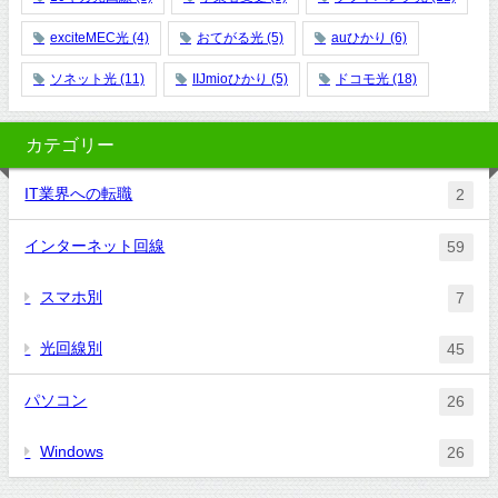
exciteMEC光
(4)
おてがる光
(5)
auひかり
(6)
ソネット光
(11)
IIJmioひかり
(5)
ドコモ光
(18)
カテゴリー
IT業界への転職
2
インターネット回線
59
スマホ別
7
光回線別
45
パソコン
26
Windows
26