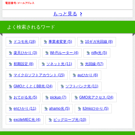
もっと見る
よく検索されるワード
ドコモ光
(18)
事業者変更
(5)
10ギガ光回線
(8)
楽天ひかり
(3)
Wi-Fiルーター
(4)
nifty光
(5)
初期設定
(8)
ソネット光
(11)
光回線
(57)
マイクロソフトアカウント
(15)
auひかり
(6)
GMOとくとくBB光
(24)
ソフトバンク光
(11)
おてがる光
(5)
pickup
(7)
GMO光アクセス
(24)
enひかり
(11)
ahamo光
(5)
IIJmioひかり
(5)
exciteMEC光
(4)
ビッグローブ光
(10)