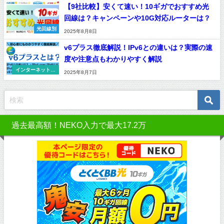
【9社比較】安くて速い！10ギガでおすすめ光
回線は？キャンペーンや10G対応ルーターは？
光回線別
2025年8月8日
v6プラス徹底解説！IPv6との違いは？実際の速
度や注意点もわかりやすく解説
インターネット回
2025年8月7日
線
過去最高額！NEKO入力で最大17.2万