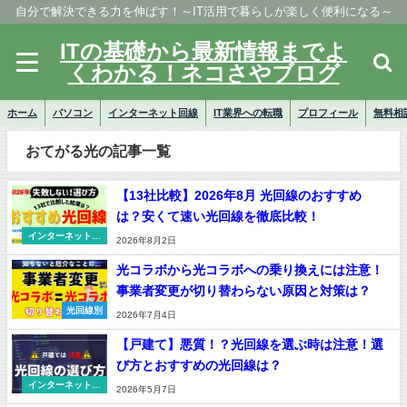
自分で解決できる力を伸ばす！～IT活用で暮らしが楽しく便利になる～
ITの基礎から最新情報までよ
くわかる！ネコさやブログ
ホーム
パソコン
インターネット回線
IT業界への転職
プロフィール
無料相
おてがる光の記事一覧
【13社比較】2026年8月 光回線のおすすめ
は？安くて速い光回線を徹底比較！
インターネット回
2026年8月2日
線
光コラボから光コラボへの乗り換えには注意！
事業者変更が切り替わらない原因と対策は？
光回線別
2026年7月4日
【戸建て】悪質！？光回線を選ぶ時は注意！選
び方とおすすめの光回線は？
インターネット回
2026年5月7日
線