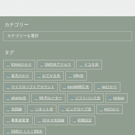
カテゴリー
タグ
IIJmioひかり
GMO光アクセス
ドコモ光
楽天ひかり
おてがる光
nifty光
マイクロソフトアカウント
exciteMEC光
auひかり
ahamo光
Wi-Fiルーター
ソフトバンク光
pickup
光回線
ソネット光
ビッグローブ光
enひかり
事業者変更
10ギガ光回線
初期設定
GMOとくとくBB光