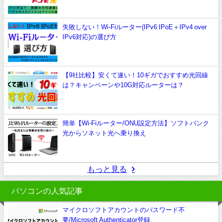
失敗しない！Wi-Fiルーター(IPv6 IPoE＋IPv4 over
IPv6対応)の選び方
【9社比較】安くて速い！10ギガでおすすめ光回線
は？キャンペーンや10G対応ルーターは？
簡単【Wi-Fiルーター/ONU設定方法】ソフトバンク
光からソネット光へ乗り換え
もっと見る
パソコンの人気記事
マイクロソフトアカウントのパスワード不
要/Microsoft Authenticator登録